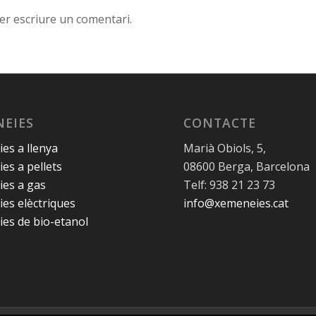
er escriure un comentari.
EIES
CONTACTE
es a llenya
Marià Obiols, 5,
es a pellets
08600 Berga, Barcelona
es a gas
Telf: 938 21 23 73
es elèctriques
info@xemeneies.cat
es de bio-etanol