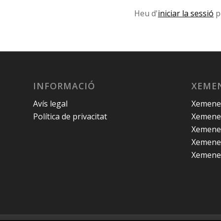
Heu d'
iniciar la sessió
p
INFORMACIÓ
XEMEN
Avís legal
Xemenei
Política de privacitat
Xemenei
Xemenei
Xemenei
Xemenei